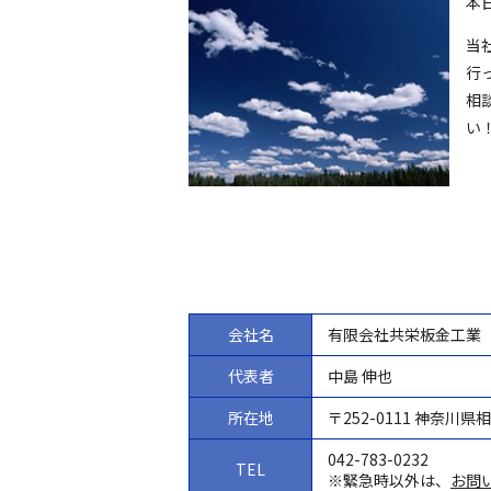
本
当
行
相
い
会社名
有限会社共栄板金工業
代表者
中島 伸也
所在地
〒252-0111 神奈川
042-783-0232
TEL
※緊急時以外は、
お問