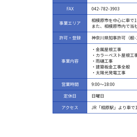
FAX
042-782-3903
相模原市を中心に車で
事業エリア
また、相模原市内で当
許可・登録
神奈川県知事許可（般-1
・金属屋根工事
・カラーベスト屋根工
事業内容
・雨樋工事
・建築板金工事全般
・太陽光発電工事
営業時間
9:00～18:00
定休日
日曜日
アクセス
JR「相原駅」より車で1